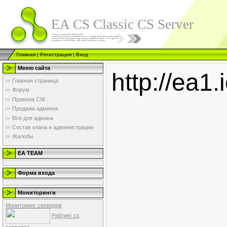
EA CS Classic CS Server
Главная
|
Регистрация
|
Вход
Меню сайта
http://ea
Главная страница
Форум
Правила CW
Продажа админок
Все для админа
Состав клана и администрации
Жалобы
EA TEAM
Форма входа
Мониторинги
Мониторинг серверов
Рейтинг cs