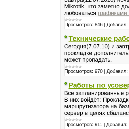
Mikrotik, что заметно д
любоваться
графиками н
Просмотров:
846
|
Добавил:
Технические раб
Сегодня(7.07.10) и зав
прокладке дополнительн
может пропадать.
Просмотров:
970
|
Добавил:
Работы по усове
Все запланированные р
В них войдёт: Прокладк
маршрутизатора на базе
сервер в целях сбалан
Просмотров:
911
|
Добавил: