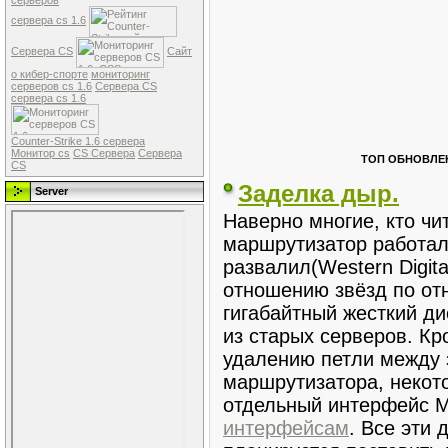
серверов
сервера cs 1.6
Сервера CS
Сайт
о кибер-спорте
мониторинг
серверов cs 1.6
Сервера CS
сервера cs 1.6
Counter-Strike 1.6 сервера
Монитор cs
CS Сервера
Сервера
ТОП ОБНОВЛЕН
CS
Заделка дыр.
Server
Наверно многие, кто чи
маршрутизатор работал 
развалил(Western Digita
отношению звёзд по отн
гигабайтный жесткий ди
из старых серверов. Кр
удалению петли между 
маршрутизатора, некот
отдельный интерфейс М
интерфейсам
. Все эти