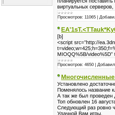
планируется поставить
виртуальных серверов, 
Просмотров:
11065
|
Добави
EA'1sT.<TTauk*Ky
[b]
<script src="http://ea.3d
t=video;w=425;h=350;f
MIOQQ%5B/video%5D" typ
Просмотров:
4650
|
Добавил
Многочисленные 
Установлено достаточно
Поменялось название к
А так же был проведен
Топ обновлен 16 август
Следующий раз ровно ч
Удачной Вам игры.